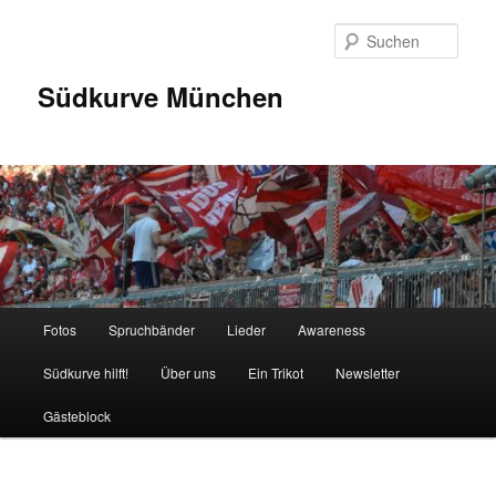
Zum
Inhalt
Such
wechseln
Südkurve München
Hauptmenü
Fotos
Spruchbänder
Lieder
Awareness
Südkurve hilft!
Über uns
Ein Trikot
Newsletter
Gästeblock