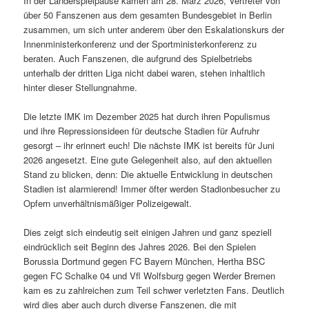
In der Länderspielpause kamen am 28. März 2026, Vertreter von
über 50 Fanszenen aus dem gesamten Bundesgebiet in Berlin
zusammen, um sich unter anderem über den Eskalationskurs der
Innenministerkonferenz und der Sportministerkonferenz zu
beraten. Auch Fanszenen, die aufgrund des Spielbetriebs
unterhalb der dritten Liga nicht dabei waren, stehen inhaltlich
hinter dieser Stellungnahme.
Die letzte IMK im Dezember 2025 hat durch ihren Populismus
und ihre Repressionsideen für deutsche Stadien für Aufruhr
gesorgt – ihr erinnert euch! Die nächste IMK ist bereits für Juni
2026 angesetzt. Eine gute Gelegenheit also, auf den aktuellen
Stand zu blicken, denn: Die aktuelle Entwicklung in deutschen
Stadien ist alarmierend! Immer öfter werden Stadionbesucher zu
Opfern unverhältnismäßiger Polizeigewalt.
Dies zeigt sich eindeutig seit einigen Jahren und ganz speziell
eindrücklich seit Beginn des Jahres 2026. Bei den Spielen
Borussia Dortmund gegen FC Bayern München, Hertha BSC
gegen FC Schalke 04 und Vfl Wolfsburg gegen Werder Bremen
kam es zu zahlreichen zum Teil schwer verletzten Fans. Deutlich
wird dies aber auch durch diverse Fanszenen, die mit