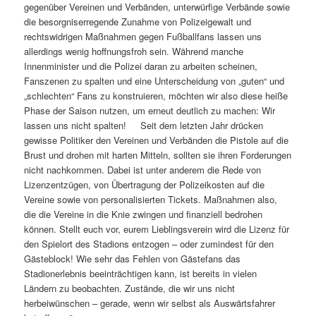
gegenüber Vereinen und Verbänden, unterwürfige Verbände sowie
die besorgniserregende Zunahme von Polizeigewalt und
rechtswidrigen Maßnahmen gegen Fußballfans lassen uns
allerdings wenig hoffnungsfroh sein. Während manche
Innenminister und die Polizei daran zu arbeiten scheinen,
Fanszenen zu spalten und eine Unterscheidung von „guten“ und
„schlechten“ Fans zu konstruieren, möchten wir also diese heiße
Phase der Saison nutzen, um erneut deutlich zu machen: Wir
lassen uns nicht spalten! Seit dem letzten Jahr drücken
gewisse Politiker den Vereinen und Verbänden die Pistole auf die
Brust und drohen mit harten Mitteln, sollten sie ihren Forderungen
nicht nachkommen. Dabei ist unter anderem die Rede von
Lizenzentzügen, von Übertragung der Polizeikosten auf die
Vereine sowie von personalisierten Tickets. Maßnahmen also,
die die Vereine in die Knie zwingen und finanziell bedrohen
können. Stellt euch vor, eurem Lieblingsverein wird die Lizenz für
den Spielort des Stadions entzogen – oder zumindest für den
Gästeblock! Wie sehr das Fehlen von Gästefans das
Stadionerlebnis beeinträchtigen kann, ist bereits in vielen
Ländern zu beobachten. Zustände, die wir uns nicht
herbeiwünschen – gerade, wenn wir selbst als Auswärtsfahrer