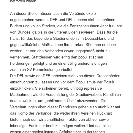
betroffen wären.
An dieser Stelle müssen auch die Verbände explizit
angesprochen werden: DFB und DFL sonnen sich in schönen
Bildern und vollen Stadien, die die Fanszenen ihnen Jahr für Jahr
von Bundesliga bis in die unteren Ligen servieren. Dass für die
Fans, für das besondere Stadionerlebnis in Deutschland und
gegen willkürliche Maßnahmen ihre starken Stimmen erhoben
werden, ist von den Verbänden erwartungsgemäß nicht zu
vernehmen. Stattdessen wird eifrig den populistischen
Forderungen gefolgt und an einer völlig undurchsichtigen
zentralen SV-Kommission gearbeitet.
Die DFL sowie der DFB scheinen sich von diesen Drohgebärden
einschüchtern zu lassen und vor dem Populismus der Politik
einzuknicken. Sie scheinen bereit, unnötig repressive
Maßnahmen wie die Verschärfung der Stadionverbots-Richtlinien
durchzuwinken, um „schlimmere Übel“ abzuwenden. Die
Verschärfungen eben dieser Richtlinien gehen also auch klar auf
das Konto der Verbände, die weder ihren Vereinen Rückhalt
bieten noch den wirtschaftlichen Faktor von aktiver sowie
lebendiger Fankultur berücksichtigen wollen. Und das alles
wegen einer hochstilisierten Gefahrenlage in deutschen