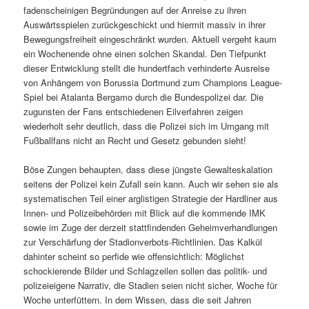
fadenscheinigen Begründungen auf der Anreise zu ihren
Auswärtsspielen zurückgeschickt und hiermit massiv in ihrer
Bewegungsfreiheit eingeschränkt wurden. Aktuell vergeht kaum
ein Wochenende ohne einen solchen Skandal. Den Tiefpunkt
dieser Entwicklung stellt die hundertfach verhinderte Ausreise
von Anhängern von Borussia Dortmund zum Champions League-
Spiel bei Atalanta Bergamo durch die Bundespolizei dar. Die
zugunsten der Fans entschiedenen Eilverfahren zeigen
wiederholt sehr deutlich, dass die Polizei sich im Umgang mit
Fußballfans nicht an Recht und Gesetz gebunden sieht!
Böse Zungen behaupten, dass diese jüngste Gewalteskalation
seitens der Polizei kein Zufall sein kann. Auch wir sehen sie als
systematischen Teil einer arglistigen Strategie der Hardliner aus
Innen- und Polizeibehörden mit Blick auf die kommende IMK
sowie im Zuge der derzeit stattfindenden Geheimverhandlungen
zur Verschärfung der Stadionverbots-Richtlinien. Das Kalkül
dahinter scheint so perfide wie offensichtlich: Möglichst
schockierende Bilder und Schlagzeilen sollen das politik- und
polizeieigene Narrativ, die Stadien seien nicht sicher, Woche für
Woche unterfüttern. In dem Wissen, dass die seit Jahren