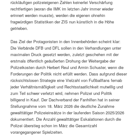
rückläufigen polizeieigenen Zahlen keinerlei Verschärfung
rechtfertigen (woran die IMK im letzten Jahr immer wieder
erinnert werden musste), werden die eigenen ohnehin
fragwürdigen Statistiken der ZIS nun künstlich in die Höhe
getrieben.
Das Ziel der Protagonisten in den Innenbehörden scheint klar:
Die Verbände DFB und DFL sollen in den Verhandlungen unter
maximalen Druck gesetzt werden, zuletzt geschehen mit der
erstmals öffentlich geäußerten Drohung der Weitergabe der
Polizeikosten durch Herbert Reul und Armin Schuster, wenn die
Forderungen der Politik nicht erfüllt werden. Dass aufgrund dieser
rücksichtslosen Strategie eine Vielzahl von Fußballfans fernab
jeder Verhältnismäßigkeit und Rechtsstaatlichkeit mutwillig und
zum Teil schwer verletzt wird, nehmen Polizei und Politik
billigend in Kauf. Der Dachverband der Fanhilfen hat in seiner
Stellungnahme vom 18. März 2026 die deutliche Zunahme
gewalttätiger Polizeieinsätze in der laufenden Saison 2025/2026
dokumentiert. Die Anzahl gewalttätiger Eskalationen durch die
Polizei überstieg schon im März die Gesamtzahl
vorangegangener Spielzeiten.