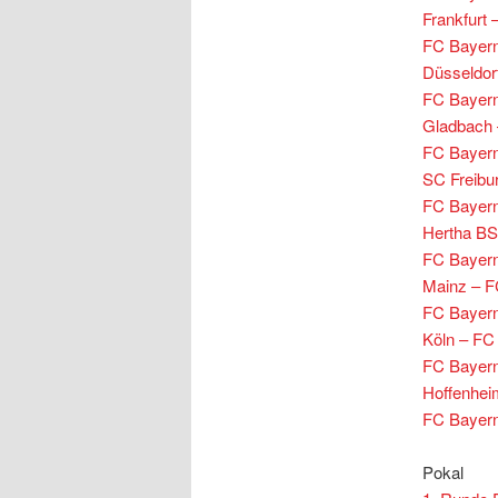
Frankfurt
FC Bayern
Düsseldor
FC Bayern
Gladbach 
FC Bayern
SC Freibu
FC Bayern
Hertha BS
FC Bayern
Mainz – F
FC Bayern
Köln – FC
FC Bayern
Hoffenhei
FC Bayern
Pokal