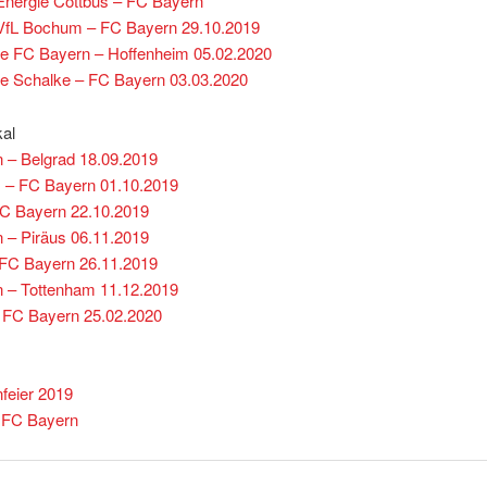
Energie Cottbus – FC Bayern
VfL Bochum – FC Bayern 29.10.2019
ale FC Bayern – Hoffenheim 05.02.2020
ale Schalke – FC Bayern 03.03.2020
al
 – Belgrad 18.09.2019
 – FC Bayern 01.10.2019
FC Bayern 22.10.2019
 – Piräus 06.11.2019
 FC Bayern 26.11.2019
 – Tottenham 11.12.2019
 FC Bayern 25.02.2020
feier 2019
 FC Bayern