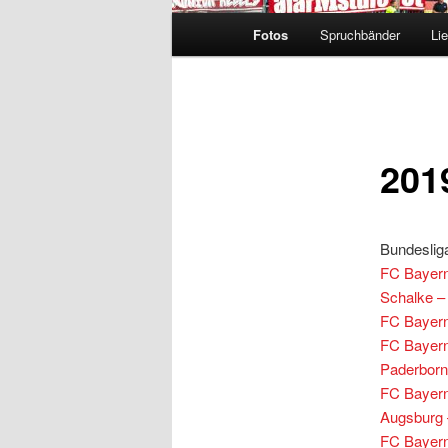
Hauptmenü
Fotos
Spruchbänder
Li
201
Bundeslig
FC Bayern
Schalke –
FC Bayern
FC Bayern
Paderborn
FC Bayern
Augsburg 
FC Bayern