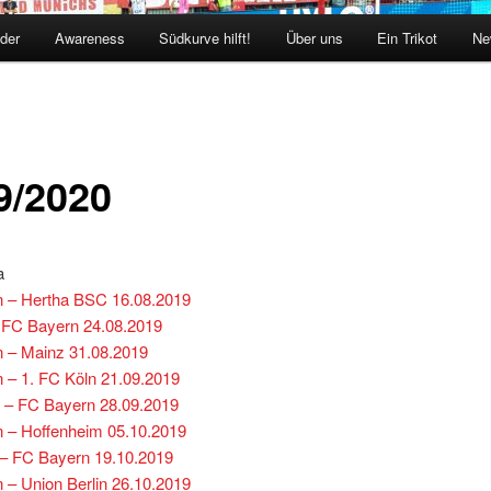
eder
Awareness
Südkurve hilft!
Über uns
Ein Trikot
Ne
9/2020
a
 – Hertha BSC 16.08.2019
 FC Bayern 24.08.2019
 – Mainz 31.08.2019
 – 1. FC Köln 21.09.2019
 – FC Bayern 28.09.2019
 – Hoffenheim 05.10.2019
– FC Bayern 19.10.2019
 – Union Berlin 26.10.2019