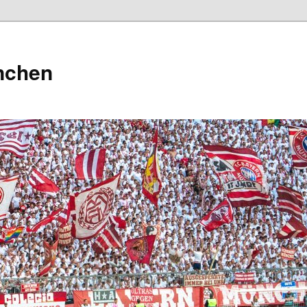
nchen