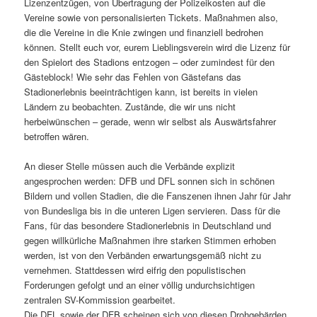
Lizenzentzügen, von Übertragung der Polizeikosten auf die
Vereine sowie von personalisierten Tickets. Maßnahmen also,
die die Vereine in die Knie zwingen und finanziell bedrohen
können. Stellt euch vor, eurem Lieblingsverein wird die Lizenz für
den Spielort des Stadions entzogen – oder zumindest für den
Gästeblock! Wie sehr das Fehlen von Gästefans das
Stadionerlebnis beeinträchtigen kann, ist bereits in vielen
Ländern zu beobachten. Zustände, die wir uns nicht
herbeiwünschen – gerade, wenn wir selbst als Auswärtsfahrer
betroffen wären.
An dieser Stelle müssen auch die Verbände explizit
angesprochen werden: DFB und DFL sonnen sich in schönen
Bildern und vollen Stadien, die die Fanszenen ihnen Jahr für Jahr
von Bundesliga bis in die unteren Ligen servieren. Dass für die
Fans, für das besondere Stadionerlebnis in Deutschland und
gegen willkürliche Maßnahmen ihre starken Stimmen erhoben
werden, ist von den Verbänden erwartungsgemäß nicht zu
vernehmen. Stattdessen wird eifrig den populistischen
Forderungen gefolgt und an einer völlig undurchsichtigen
zentralen SV-Kommission gearbeitet.
Die DFL sowie der DFB scheinen sich von diesen Drohgebärden