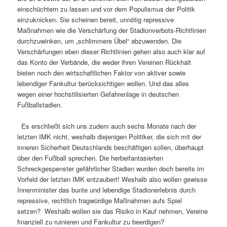
einschüchtern zu lassen und vor dem Populismus der Politik
einzuknicken. Sie scheinen bereit, unnötig repressive
Maßnahmen wie die Verschärfung der Stadionverbots-Richtlinien
durchzuwinken, um „schlimmere Übel“ abzuwenden. Die
Verschärfungen eben dieser Richtlinien gehen also auch klar auf
das Konto der Verbände, die weder ihren Vereinen Rückhalt
bieten noch den wirtschaftlichen Faktor von aktiver sowie
lebendiger Fankultur berücksichtigen wollen. Und das alles
wegen einer hochstilisierten Gefahrenlage in deutschen
Fußballstadien.
Es erschließt sich uns zudem auch sechs Monate nach der
letzten IMK nicht, weshalb diejenigen Politiker, die sich mit der
inneren Sicherheit Deutschlands beschäftigen sollen, überhaupt
über den Fußball sprechen. Die herbeifantasierten
Schreckgespenster gefährlicher Stadien wurden doch bereits im
Vorfeld der letzten IMK entzaubert! Weshalb also wollen gewisse
Innenminister das bunte und lebendige Stadionerlebnis durch
repressive, rechtlich fragwürdige Maßnahmen aufs Spiel
setzen? Weshalb wollen sie das Risiko in Kauf nehmen, Vereine
finanziell zu ruinieren und Fankultur zu beerdigen?