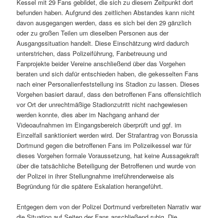
Kessel mit 29 Fans gebildet, die sich zu diesem Zeitpunkt dort
befunden haben. Aufgrund des zeitlichen Abstandes kann nicht
davon ausgegangen werden, dass es sich bei den 29 gänzlich
oder zu großen Teilen um dieselben Personen aus der
Ausgangssituation handelt. Diese Einschätzung wird dadurch
unterstrichen, dass Polizeiführung, Fanbetreuung und
Fanprojekte beider Vereine anschließend über das Vorgehen
beraten und sich dafür entschieden haben, die gekesselten Fans
nach einer Personalienfeststellung ins Stadion zu lassen. Dieses
Vorgehen basiert darauf, dass den betroffenen Fans offensichtlich
vor Ort der unrechtmäßige Stadionzutritt nicht nachgewiesen
werden konnte, dies aber im Nachgang anhand der
Videoaufnahmen im Eingangsbereich überprüft und ggf. im
Einzelfall sanktioniert werden wird. Der Strafantrag von Borussia
Dortmund gegen die betroffenen Fans im Polizeikessel war für
dieses Vorgehen formale Voraussetzung, hat keine Aussagekraft
über die tatsächliche Beteiligung der Betroffenen und wurde von
der Polizei in ihrer Stellungnahme irreführenderweise als
Begründung für die spätere Eskalation herangeführt.
Entgegen dem von der Polizei Dortmund verbreiteten Narrativ war
die Situation auf Seiten der Fans anschließend ruhig. Die