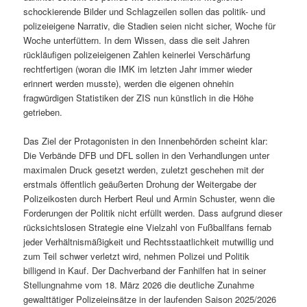
schockierende Bilder und Schlagzeilen sollen das politik- und
polizeieigene Narrativ, die Stadien seien nicht sicher, Woche für
Woche unterfüttern. In dem Wissen, dass die seit Jahren
rückläufigen polizeieigenen Zahlen keinerlei Verschärfung
rechtfertigen (woran die IMK im letzten Jahr immer wieder
erinnert werden musste), werden die eigenen ohnehin
fragwürdigen Statistiken der ZIS nun künstlich in die Höhe
getrieben.
Das Ziel der Protagonisten in den Innenbehörden scheint klar:
Die Verbände DFB und DFL sollen in den Verhandlungen unter
maximalen Druck gesetzt werden, zuletzt geschehen mit der
erstmals öffentlich geäußerten Drohung der Weitergabe der
Polizeikosten durch Herbert Reul und Armin Schuster, wenn die
Forderungen der Politik nicht erfüllt werden. Dass aufgrund dieser
rücksichtslosen Strategie eine Vielzahl von Fußballfans fernab
jeder Verhältnismäßigkeit und Rechtsstaatlichkeit mutwillig und
zum Teil schwer verletzt wird, nehmen Polizei und Politik
billigend in Kauf. Der Dachverband der Fanhilfen hat in seiner
Stellungnahme vom 18. März 2026 die deutliche Zunahme
gewalttätiger Polizeieinsätze in der laufenden Saison 2025/2026