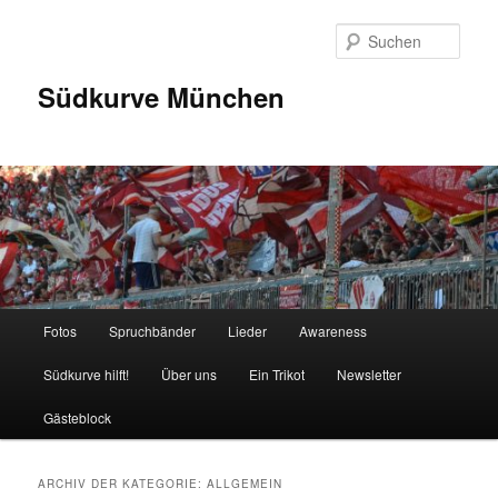
Zum
Zum
Inhalt
sekundären
Such
wechseln
Inhalt
wechseln
Südkurve München
Hauptmenü
Fotos
Spruchbänder
Lieder
Awareness
Südkurve hilft!
Über uns
Ein Trikot
Newsletter
Gästeblock
ARCHIV DER KATEGORIE:
ALLGEMEIN