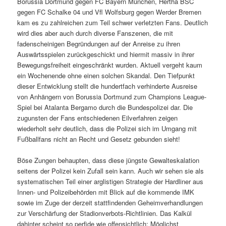
Borussia Dortmund gegen FC Bayern München, Hertha BSC
gegen FC Schalke 04 und Vfl Wolfsburg gegen Werder Bremen
kam es zu zahlreichen zum Teil schwer verletzten Fans. Deutlich
wird dies aber auch durch diverse Fanszenen, die mit
fadenscheinigen Begründungen auf der Anreise zu ihren
Auswärtsspielen zurückgeschickt und hiermit massiv in ihrer
Bewegungsfreiheit eingeschränkt wurden. Aktuell vergeht kaum
ein Wochenende ohne einen solchen Skandal. Den Tiefpunkt
dieser Entwicklung stellt die hundertfach verhinderte Ausreise
von Anhängern von Borussia Dortmund zum Champions League-
Spiel bei Atalanta Bergamo durch die Bundespolizei dar. Die
zugunsten der Fans entschiedenen Eilverfahren zeigen
wiederholt sehr deutlich, dass die Polizei sich im Umgang mit
Fußballfans nicht an Recht und Gesetz gebunden sieht!
Böse Zungen behaupten, dass diese jüngste Gewalteskalation
seitens der Polizei kein Zufall sein kann. Auch wir sehen sie als
systematischen Teil einer arglistigen Strategie der Hardliner aus
Innen- und Polizeibehörden mit Blick auf die kommende IMK
sowie im Zuge der derzeit stattfindenden Geheimverhandlungen
zur Verschärfung der Stadionverbots-Richtlinien. Das Kalkül
dahinter scheint so perfide wie offensichtlich: Möglichst