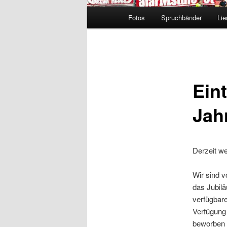
Hauptmenü
Fotos
Spruchbänder
Lie
Eint
Jah
Derzeit w
Wir sind v
das Jubilä
verfügbare
Verfügung 
beworben 