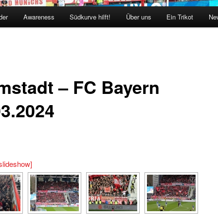
der
Awareness
Südkurve hilft!
Über uns
Ein Trikot
New
mstadt – FC Bayern
03.2024
slideshow]