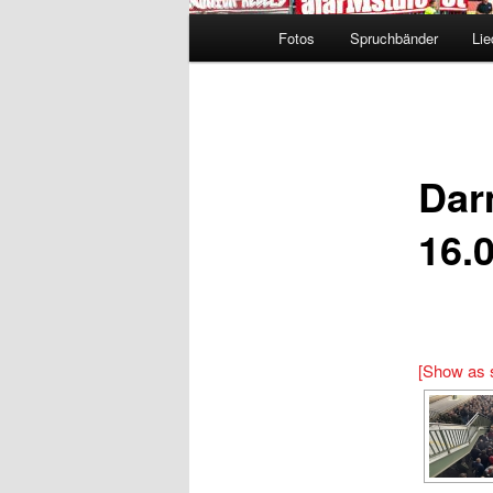
Hauptmenü
Fotos
Spruchbänder
Lie
Dar
16.
[Show as 