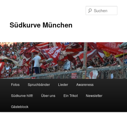
Zum
Inhalt
Such
wechseln
Südkurve München
Hauptmenü
Fotos
Spruchbänder
Lieder
Awareness
Südkurve hilft!
Über uns
Ein Trikot
Newsletter
Gästeblock