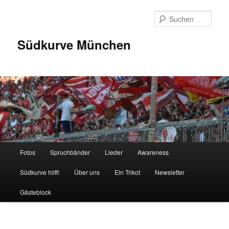
Zum
Inhalt
Such
wechseln
Südkurve München
Hauptmenü
Fotos
Spruchbänder
Lieder
Awareness
Südkurve hilft!
Über uns
Ein Trikot
Newsletter
Gästeblock