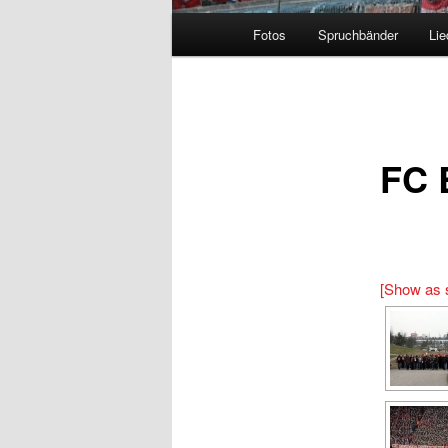
Hauptmenü
Fotos
Spruchbänder
Lie
FC 
[Show as 