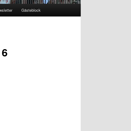
sletter
Gästeblock
16