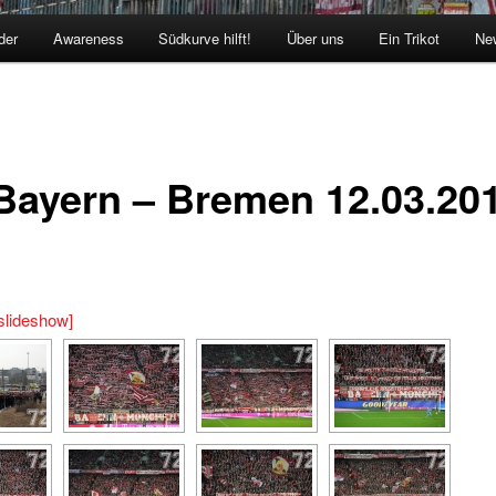
der
Awareness
Südkurve hilft!
Über uns
Ein Trikot
New
Bayern – Bremen 12.03.20
slideshow]