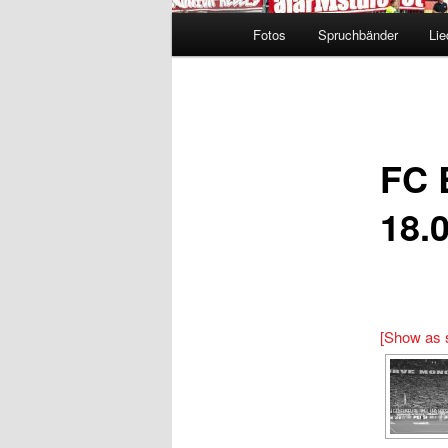
Hauptmenü
Fotos
Spruchbänder
Lie
FC 
18.
[Show as 