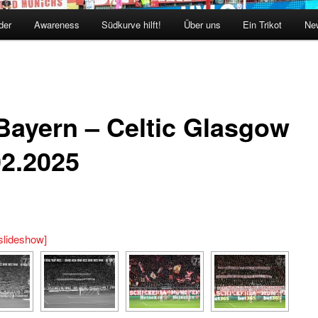
der
Awareness
Südkurve hilft!
Über uns
Ein Trikot
New
Bayern – Celtic Glasgow
02.2025
slideshow]