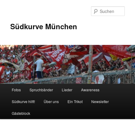
Zum
Inhalt
Such
wechseln
Südkurve München
Hauptmenü
Fotos
Spruchbänder
Lieder
Awareness
Südkurve hilft!
Über uns
Ein Trikot
Newsletter
Gästeblock