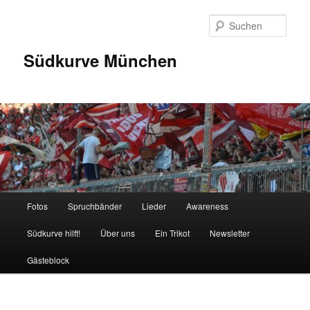
Zum
Inhalt
Such
wechseln
Südkurve München
Hauptmenü
Fotos
Spruchbänder
Lieder
Awareness
Südkurve hilft!
Über uns
Ein Trikot
Newsletter
Gästeblock