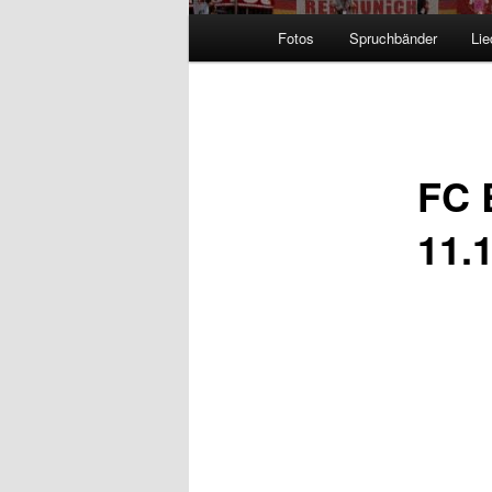
Hauptmenü
Fotos
Spruchbänder
Lie
FC 
11.