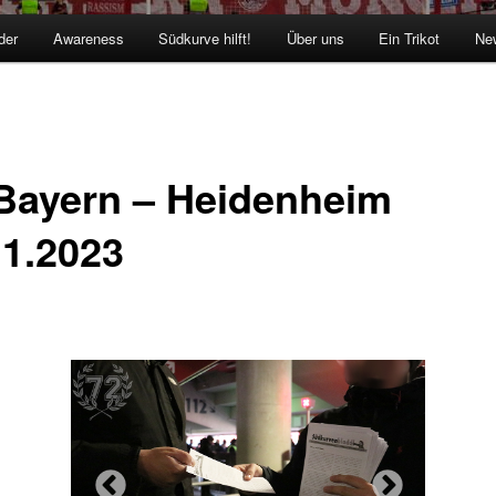
der
Awareness
Südkurve hilft!
Über uns
Ein Trikot
New
Bayern – Heidenheim
11.2023