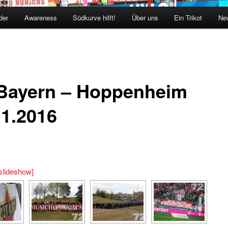
der
Awareness
Südkurve hilft!
Über uns
Ein Trikot
New
Bayern – Hoppenheim
11.2016
slideshow]