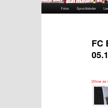
Hauptmenü
Fotos
Spruchbänder
Lie
FC 
05.
[Show as 