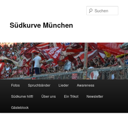
Zum
Inhalt
Such
wechseln
Südkurve München
Hauptmenü
Fotos
Spruchbänder
Lieder
Awareness
Südkurve hilft!
Über uns
Ein Trikot
Newsletter
Gästeblock