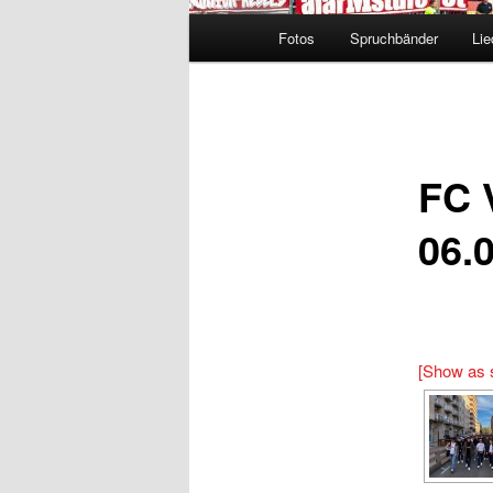
Hauptmenü
Fotos
Spruchbänder
Lie
FC 
06.
[Show as 