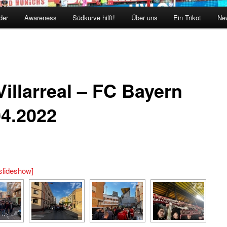
der
Awareness
Südkurve hilft!
Über uns
Ein Trikot
New
Villarreal – FC Bayern
04.2022
slideshow]