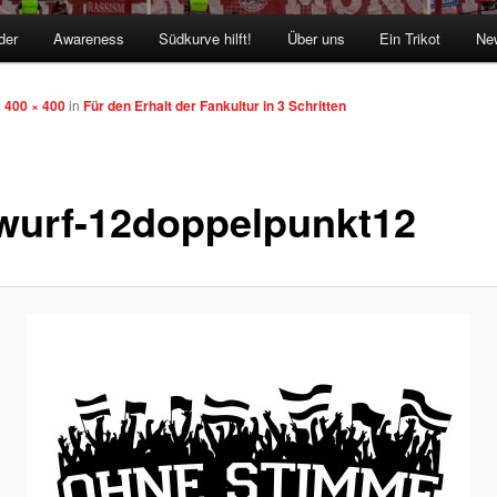
der
Awareness
Südkurve hilft!
Über uns
Ein Trikot
New
m
400 × 400
in
Für den Erhalt der Fankultur in 3 Schritten
wurf-12doppelpunkt12