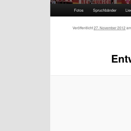
Hauptmenü
Fotos
Spruchbänder
Lie
Veröffentlicht
27. November 2012
a
Ent