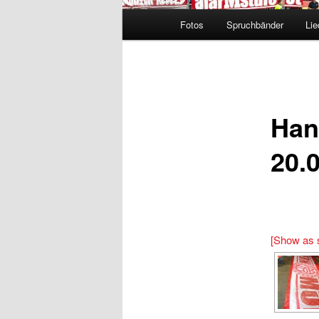
Hauptmenü
Fotos
Spruchbänder
Lie
Han
20.
[Show as 