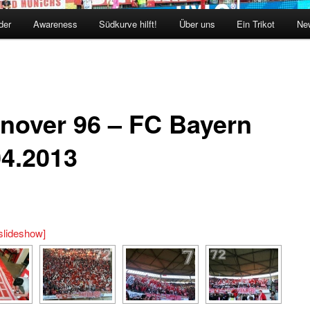
der
Awareness
Südkurve hilft!
Über uns
Ein Trikot
New
nover 96 – FC Bayern
04.2013
slideshow]