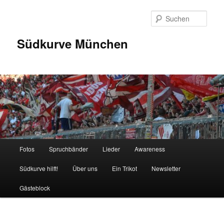
Zum
Inhalt
Such
wechseln
Südkurve München
Hauptmenü
Fotos
Spruchbänder
Lieder
Awareness
Südkurve hilft!
Über uns
Ein Trikot
Newsletter
Gästeblock