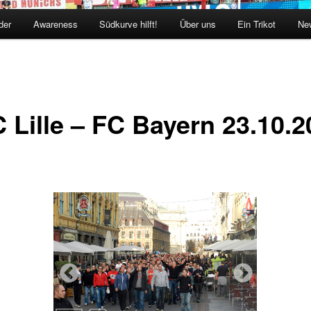
der
Awareness
Südkurve hilft!
Über uns
Ein Trikot
New
 Lille – FC Bayern 23.10.2