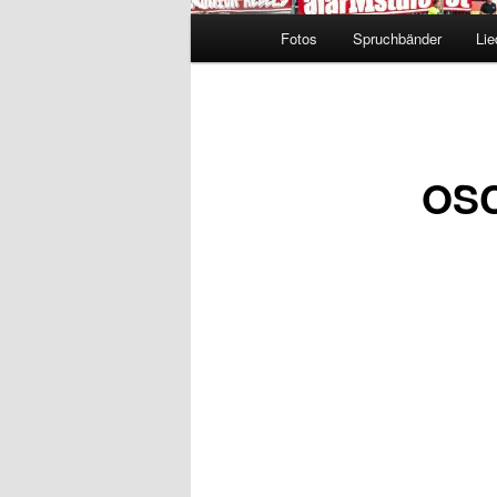
Hauptmenü
Fotos
Spruchbänder
Lie
OSC