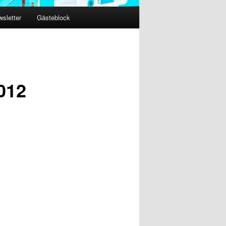
sletter
Gästeblock
012