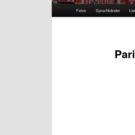
Hauptmenü
Fotos
Spruchbänder
Lie
Par