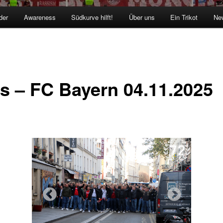
der
Awareness
Südkurve hilft!
Über uns
Ein Trikot
New
is – FC Bayern 04.11.2025