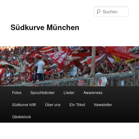
Zum
Inhalt
Such
wechseln
Südkurve München
Hauptmenü
Fotos
Spruchbänder
Lieder
Awareness
Südkurve hilft!
Über uns
Ein Trikot
Newsletter
Gästeblock