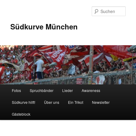
Zum
Inhalt
Such
wechseln
Südkurve München
Hauptmenü
Fotos
Spruchbänder
Lieder
Awareness
Südkurve hilft!
Über uns
Ein Trikot
Newsletter
Gästeblock