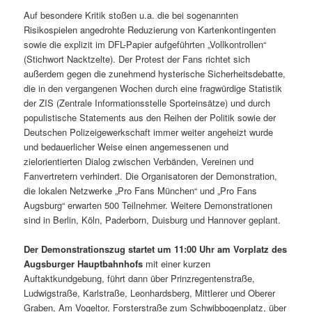
Auf besondere Kritik stoßen u.a. die bei sogenannten
Risikospielen angedrohte Reduzierung von Kartenkontingenten
sowie die explizit im DFL-Papier aufgeführten „Vollkontrollen“
(Stichwort Nacktzelte). Der Protest der Fans richtet sich
außerdem gegen die zunehmend hysterische Sicherheitsdebatte,
die in den vergangenen Wochen durch eine fragwürdige Statistik
der ZIS (Zentrale Informationsstelle Sporteinsätze) und durch
populistische Statements aus den Reihen der Politik sowie der
Deutschen Polizeigewerkschaft immer weiter angeheizt wurde
und bedauerlicher Weise einen angemessenen und
zielorientierten Dialog zwischen Verbänden, Vereinen und
Fanvertretern verhindert. Die Organisatoren der Demonstration,
die lokalen Netzwerke „Pro Fans München“ und „Pro Fans
Augsburg“ erwarten 500 Teilnehmer. Weitere Demonstrationen
sind in Berlin, Köln, Paderborn, Duisburg und Hannover geplant.
Der Demonstrationszug startet um 11:00 Uhr am Vorplatz des
Augsburger Hauptbahnhofs
mit einer kurzen
Auftaktkundgebung, führt dann über Prinzregentenstraße,
Ludwigstraße, Karlstraße, Leonhardsberg, Mittlerer und Oberer
Graben, Am Vogeltor, Forsterstraße zum Schwibbogenplatz, über