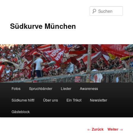
Zum
Inhalt
Such
wechseln
Südkurve München
Hauptmenü
Fotos
Spruchbänder
Lieder
Awareness
Südkurve hilft!
Über uns
Ein Trikot
Newsletter
Gästeblock
Beitragsnavigation
←
Zurück
Weiter
→