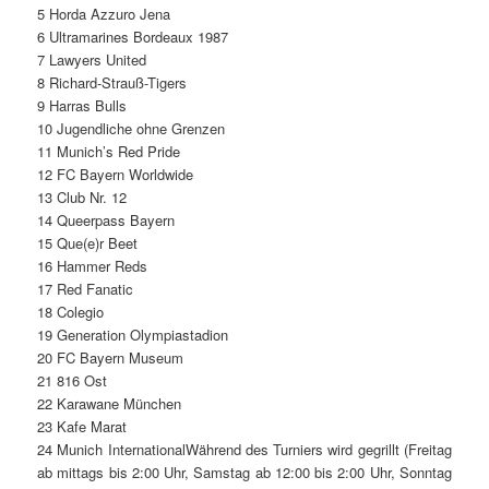
5 Horda Azzuro Jena
6 Ultramarines Bordeaux 1987
7 Lawyers United
8 Richard-Strauß-Tigers
9 Harras Bulls
10 Jugendliche ohne Grenzen
11 Munich’s Red Pride
12 FC Bayern Worldwide
13 Club Nr. 12
14 Queerpass Bayern
15 Que(e)r Beet
16 Hammer Reds
17 Red Fanatic
18 Colegio
19 Generation Olympiastadion
20 FC Bayern Museum
21 816 Ost
22 Karawane München
23 Kafe Marat
24 Munich InternationalWährend des Turniers wird gegrillt (Freitag
ab mittags bis 2:00 Uhr, Samstag ab 12:00 bis 2:00 Uhr, Sonntag