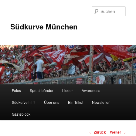
Zum
Inhalt
Such
wechseln
Südkurve München
Hauptmenü
Fotos
Spruchbänder
Lieder
Awareness
Südkurve hilft!
Über uns
Ein Trikot
Newsletter
Gästeblock
Beitragsnavigation
←
Zurück
Weiter
→