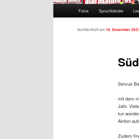
Hauptmenü
Fotos
Spruchbänder
Lie
Veröffentlicht am
16. Dezember 202
Süd
Servus Ba
mit dem m
Jahr. Viel
tun werden
Aktion au
Zudem find