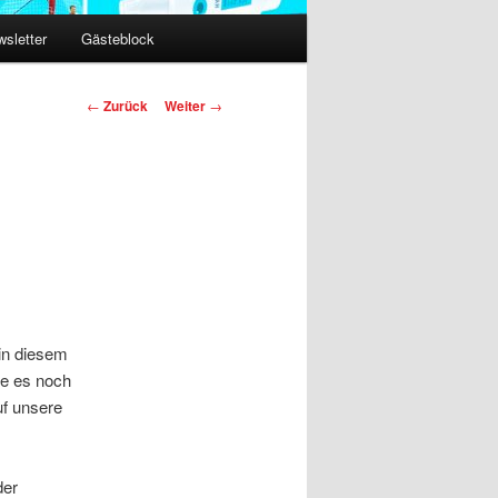
sletter
Gästeblock
Beitragsnavigation
←
Zurück
Weiter
→
in diesem
die es noch
uf unsere
der