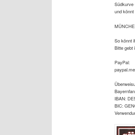
Südkurve G
und könnt 
MÜNCHEN
So könnt i
Bitte gebt
PayPal:
paypal.me
Überweisu
Bayernfans
IBAN: DE5
BIC: GE
Verwendung