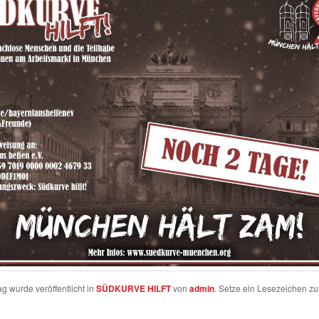
ag wurde veröffentlicht in
SÜDKURVE HILFT
von
admin
. Setze ein Lesezeichen z