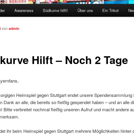
der
Awareness
Südkurve hilft!
Über uns
Ein Trikot
New
3
von
admin
kurve Hilft – Noch 2 Tage
yernfans,
orgigen Heimspiel gegen Stuttgart endet unsere Spendensammlung 
en Dank an alle, die bereits so fleißig gespendet haben – und an alle 
! Bitte verbreitet nochmal fleißig unseren Aufruf und macht andere a
fmerksam.
et ihr beim Heimspiel gegen Stuttgart mehrere Möglichkeiten hinter 