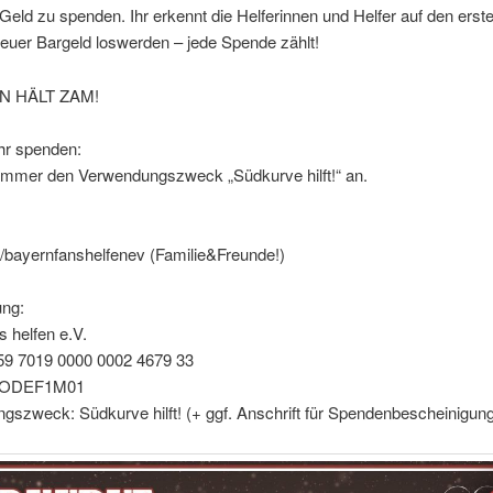
eld zu spenden. Ihr erkennt die Helferinnen und Helfer auf den erste
euer Bargeld loswerden – jede Spende zählt!
 HÄLT ZAM!
hr spenden:
 immer den Verwendungszweck „Südkurve hilft!“ an.
/bayernfanshelfenev (Familie&Freunde!)
ng:
 helfen e.V.
9 7019 0000 0002 4679 33
NODEF1M01
szweck: Südkurve hilft! (+ ggf. Anschrift für Spendenbescheinigun